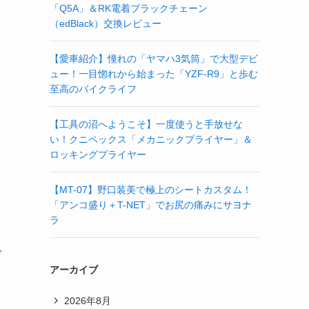
「Q5A」＆RK電着ブラックチェーン
（edBlack）交換レビュー
【愛車紹介】憧れの「ヤマハ3気筒」で大型デビ
ュー！一目惚れから始まった「YZF-R9」と歩む
至高のバイクライフ
【工具の沼へようこそ】一度使うと手放せな
い！クニペックス「メカニックプライヤー」＆
ロッキングプライヤー
【MT-07】野口装美で極上のシートカスタム！
「アンコ盛り＋T-NET」でお尻の痛みにサヨナ
ラ
で
アーカイブ
2026年8月