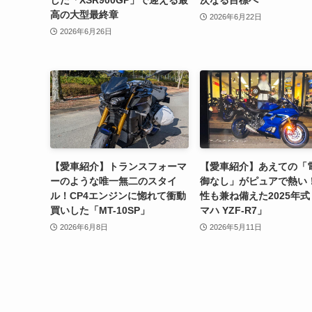
した「XSR900GP」で迎える最
次なる目標へ
高の大型最終章
2026年6月22日
2026年6月26日
【愛車紹介】トランスフォーマ
【愛車紹介】あえての「
ーのような唯一無二のスタイ
御なし」がピュアで熱い
ル！CP4エンジンに惚れて衝動
性も兼ね備えた2025年
買いした「MT-10SP」
マハ YZF-R7」
2026年6月8日
2026年5月11日