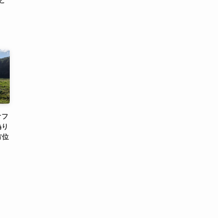
と
オフ
偽り
方位