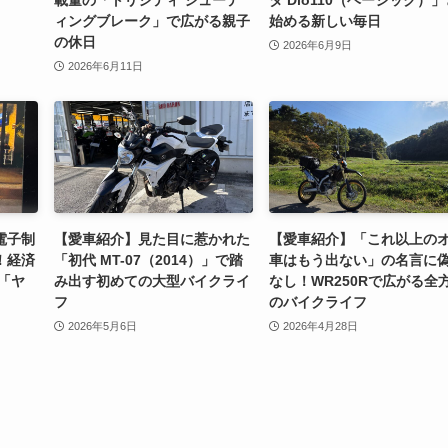
載量の「トリシティ シューテ
ダ Dio110（ベーシック）」
ィングブレーク」で広がる親子
始める新しい毎日
の休日
2026年6月9日
2026年6月11日
電子制
【愛車紹介】見た目に惹かれた
【愛車紹介】「これ以上の
！経済
「初代 MT-07（2014）」で踏
車はもう出ない」の名言に
式「ヤ
み出す初めての大型バイクライ
なし！WR250Rで広がる全
フ
のバイクライフ
2026年5月6日
2026年4月28日