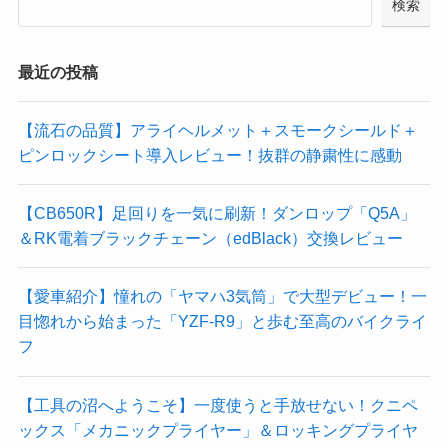
検索
最近の投稿
【流石の品質】アライヘルメット＋スモークシールド＋
ピンロックシート導入レビュー！抜群の静粛性に感動
【CB650R】足回りを一気に刷新！ダンロップ「Q5A」
＆RK電着ブラックチェーン（edBlack）交換レビュー
【愛車紹介】憧れの「ヤマハ3気筒」で大型デビュー！一
目惚れから始まった「YZF-R9」と歩む至高のバイクライ
フ
【工具の沼へようこそ】一度使うと手放せない！クニペ
ックス「メカニックプライヤー」＆ロッキングプライヤ