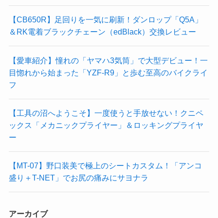
【CB650R】足回りを一気に刷新！ダンロップ「Q5A」
＆RK電着ブラックチェーン（edBlack）交換レビュー
【愛車紹介】憧れの「ヤマハ3気筒」で大型デビュー！一
目惚れから始まった「YZF-R9」と歩む至高のバイクライ
フ
【工具の沼へようこそ】一度使うと手放せない！クニペ
ックス「メカニックプライヤー」＆ロッキングプライヤ
ー
【MT-07】野口装美で極上のシートカスタム！「アンコ
盛り＋T-NET」でお尻の痛みにサヨナラ
アーカイブ