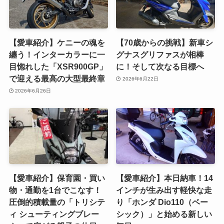
【愛車紹介】ケニーの魂を
【70歳からの挑戦】新車シ
纏う！インターカラーに一
グナスグリファスが相棒
目惚れした「XSR900GP」
に！そして次なる目標へ
で迎える最高の大型最終章
2026年6月22日
2026年6月26日
【愛車紹介】保育園・買い
【愛車紹介】本日納車！14
物・通勤を1台でこなす！
インチが生み出す軽快な走
圧倒的積載量の「トリシテ
り「ホンダ Dio110（ベー
ィ シューティングブレー
シック）」と始める新しい