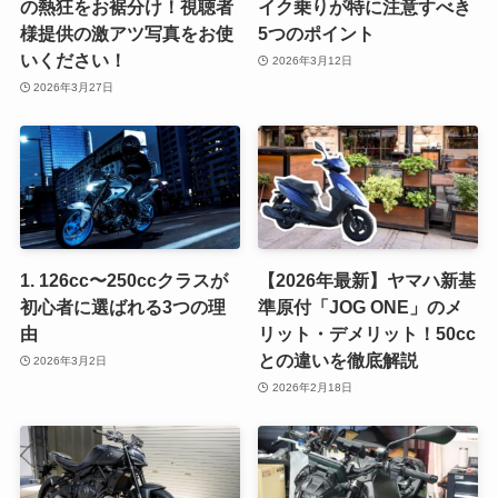
の熱狂をお裾分け！視聴者
イク乗りが特に注意すべき
様提供の激アツ写真をお使
5つのポイント
いください！
2026年3月12日
2026年3月27日
1. 126cc〜250ccクラスが
【2026年最新】ヤマハ新基
初心者に選ばれる3つの理
準原付「JOG ONE」のメ
由
リット・デメリット！50cc
との違いを徹底解説
2026年3月2日
2026年2月18日