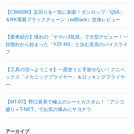
【CB650R】足回りを一気に刷新！ダンロップ「Q5A」
＆RK電着ブラックチェーン（edBlack）交換レビュー
【愛車紹介】憧れの「ヤマハ3気筒」で大型デビュー！一
目惚れから始まった「YZF-R9」と歩む至高のバイクライ
フ
【工具の沼へようこそ】一度使うと手放せない！クニペ
ックス「メカニックプライヤー」＆ロッキングプライヤ
ー
【MT-07】野口装美で極上のシートカスタム！「アンコ
盛り＋T-NET」でお尻の痛みにサヨナラ
アーカイブ