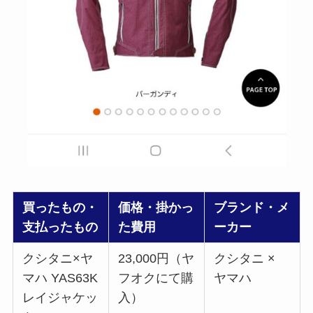
買ったもの・
価格・掛かっ
ブランド・メ
支払ったもの
た費用
ーカー
クシタニ×ヤ
23,000円（ヤ
クシタニ ×
マハ YAS63K
フオクにて購
ヤマハ
レイジャケッ
入）