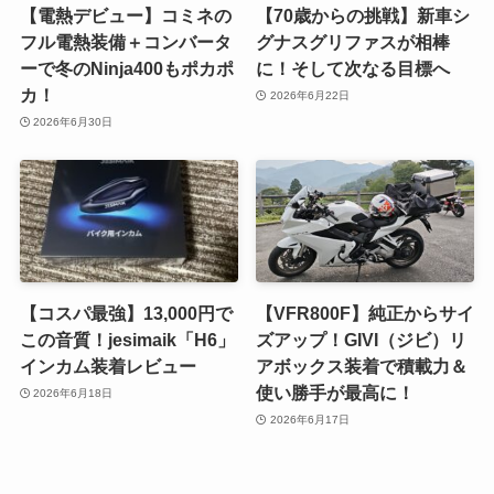
【電熱デビュー】コミネの
【70歳からの挑戦】新車シ
フル電熱装備＋コンバータ
グナスグリファスが相棒
ーで冬のNinja400もポカポ
に！そして次なる目標へ
カ！
2026年6月22日
2026年6月30日
【コスパ最強】13,000円で
【VFR800F】純正からサイ
この音質！jesimaik「H6」
ズアップ！GIVI（ジビ）リ
インカム装着レビュー
アボックス装着で積載力＆
使い勝手が最高に！
2026年6月18日
2026年6月17日