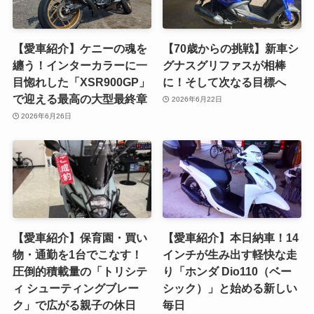
【愛車紹介】ケニーの魂を
【70歳からの挑戦】新車シ
纏う！インターカラーに一
グナスグリファスが相棒
目惚れした「XSR900GP」
に！そして次なる目標へ
で迎える最高の大型最終章
2026年6月22日
2026年6月26日
【愛車紹介】保育園・買い
【愛車紹介】本日納車！14
物・通勤を1台でこなす！
インチが生み出す軽快な走
圧倒的積載量の「トリシテ
り「ホンダ Dio110（ベー
ィ シューティングブレー
シック）」と始める新しい
ク」で広がる親子の休日
毎日