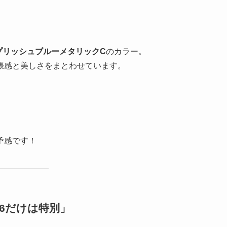
プリッシュブルーメタリックC
のカラー。
張感と美しさをまとわせています。
予感です！
6だけは特別」