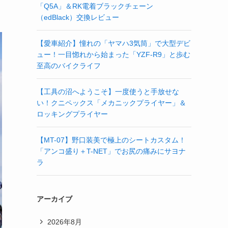
「Q5A」＆RK電着ブラックチェーン
（edBlack）交換レビュー
【愛車紹介】憧れの「ヤマハ3気筒」で大型デビ
ュー！一目惚れから始まった「YZF-R9」と歩む
至高のバイクライフ
【工具の沼へようこそ】一度使うと手放せな
い！クニペックス「メカニックプライヤー」＆
ロッキングプライヤー
【MT-07】野口装美で極上のシートカスタム！
「アンコ盛り＋T-NET」でお尻の痛みにサヨナ
ラ
アーカイブ
2026年8月