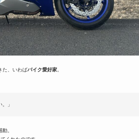
きた、いわば
バイク愛好家
。
い。」
感動。