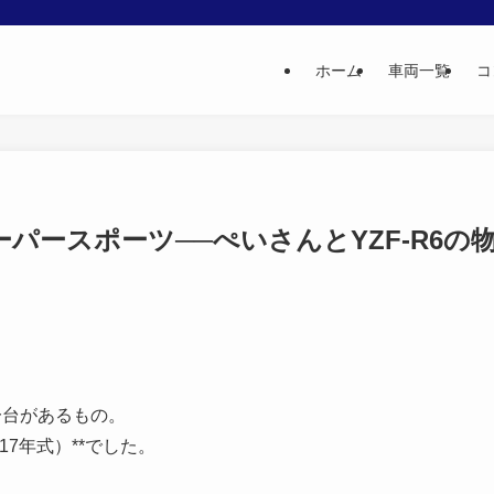
ホーム
車両一覧
コ
パースポーツ──ぺいさんとYZF-R6の
一台があるもの。
17年式）**でした。