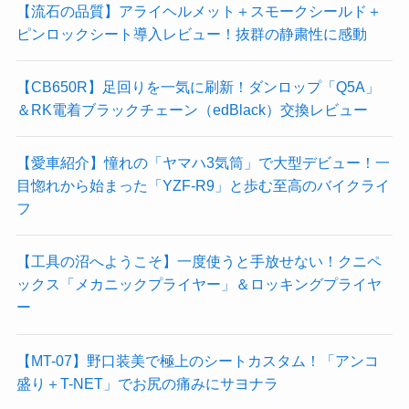
【流石の品質】アライヘルメット＋スモークシールド＋
ピンロックシート導入レビュー！抜群の静粛性に感動
【CB650R】足回りを一気に刷新！ダンロップ「Q5A」
＆RK電着ブラックチェーン（edBlack）交換レビュー
【愛車紹介】憧れの「ヤマハ3気筒」で大型デビュー！一
目惚れから始まった「YZF-R9」と歩む至高のバイクライ
フ
【工具の沼へようこそ】一度使うと手放せない！クニペ
ックス「メカニックプライヤー」＆ロッキングプライヤ
ー
【MT-07】野口装美で極上のシートカスタム！「アンコ
盛り＋T-NET」でお尻の痛みにサヨナラ