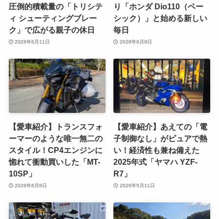
圧倒的積載量の「トリシテ
り「ホンダ Dio110（ベー
ィ シューティングブレー
シック）」と始める新しい
ク」で広がる親子の休日
毎日
2026年6月11日
2026年6月9日
【愛車紹介】トランスフォ
【愛車紹介】あえての「電
ーマーのような唯一無二の
子制御なし」がピュアで熱
スタイル！CP4エンジンに
い！経済性も兼ね備えた
惚れて衝動買いした「MT-
2025年式「ヤマハ YZF-
10SP」
R7」
2026年6月8日
2026年5月11日