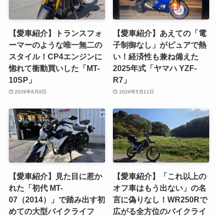
【愛車紹介】トランスフォ
【愛車紹介】あえての「電
ーマーのような唯一無二の
子制御なし」がピュアで熱
スタイル！CP4エンジンに
い！経済性も兼ね備えた
惚れて衝動買いした「MT-
2025年式「ヤマハ YZF-
10SP」
R7」
2026年6月8日
2026年5月11日
【愛車紹介】見た目に惹か
【愛車紹介】「これ以上の
れた「初代 MT-
オフ車はもう出ない」の名
07（2014）」で踏み出す初
言に偽りなし！WR250Rで
めての大型バイクライフ
広がる全方位のバイクライ