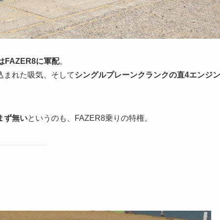
FAZER8に軍配
。
込まれた吸気、そして
シングルプレーンクランクの直4エンジ
まず無い
というのも、FAZER8乗りの特権。