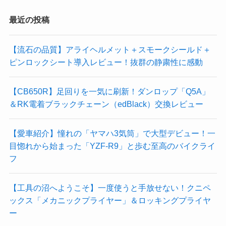
最近の投稿
【流石の品質】アライヘルメット＋スモークシールド＋
ピンロックシート導入レビュー！抜群の静粛性に感動
【CB650R】足回りを一気に刷新！ダンロップ「Q5A」
＆RK電着ブラックチェーン（edBlack）交換レビュー
【愛車紹介】憧れの「ヤマハ3気筒」で大型デビュー！一
目惚れから始まった「YZF-R9」と歩む至高のバイクライ
フ
【工具の沼へようこそ】一度使うと手放せない！クニペ
ックス「メカニックプライヤー」＆ロッキングプライヤ
ー