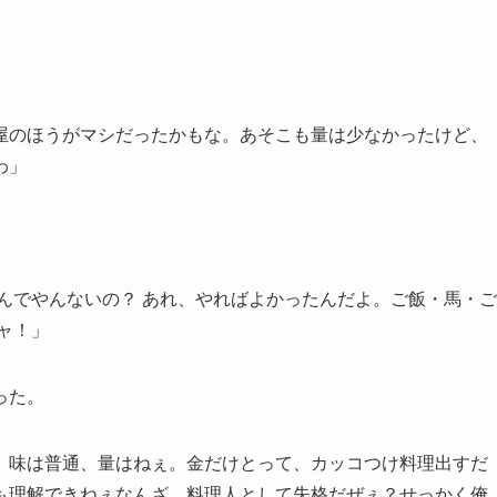
屋のほうがマシだったかもな。あそこも量は少なかったけど、
わ」
んでやんないの？ あれ、やればよかったんだよ。ご飯・馬・ご
ャ！」
った。
。味は普通、量はねぇ。金だけとって、カッコつけ料理出すだ
も理解できねぇなんざ、料理人として失格だぜぇ？せっかく俺