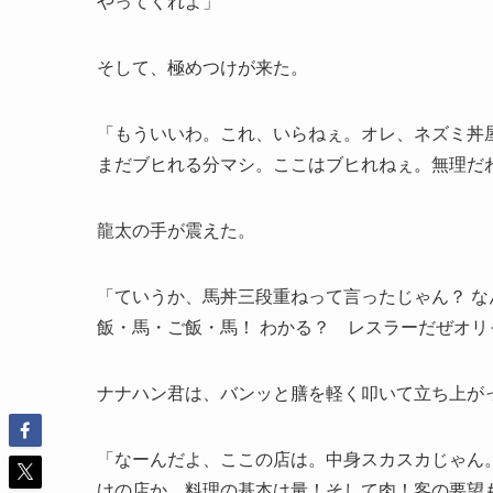
やってくれよ」
そして、極めつけが来た。
「もういいわ。これ、いらねぇ。オレ、ネズミ丼
まだブヒれる分マシ。ここはブヒれねぇ。無理だ
龍太の手が震えた。
「ていうか、馬丼三段重ねって言ったじゃん？ な
飯・馬・ご飯・馬！ わかる？ レスラーだぜオリ
ナナハン君は、バンッと膳を軽く叩いて立ち上が
「なーんだよ、ここの店は。中身スカスカじゃん
けの店か。料理の基本は量！そして肉！客の要望