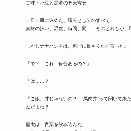
甘味：小豆と黒蜜の寒天寄せ
一皿一皿に込めた、職人としてのすべて。
素材の扱い、温度、時間、間——そのどれもが、
しかしナナハン君は、料理に目もくれず言った。
「で？ これ、何合あるの？」
「は……？」
「ご飯。丼じゃないの？ “馬肉丼”って聞いて来
んだよね？」
龍太は、言葉を飲み込んだ。