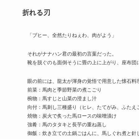
折れる刃
「ブヒー、全然たりねぇわ、肉がよう」
それがナナハン君の最初の言葉だった。
靴を脱ぐのも面倒そうに畳の上に上がり、座布団
眼の前には、龍太が渾身の覚悟で用意した懐石料
前菜：馬肉と季節野菜の煮こごり
椀物：馬すじと山菜の澄まし汁
向付：馬刺し三種盛り（ヒレ、たてがみ、ふたえ
焼物：炭火で炙った馬ロースの味噌漬け
強肴：馬のタタキと長芋の重ね蒸し
御飯：炊き立ての土鍋ごはんに、馬しぐれ煮と針