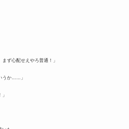
 まず心配せえやろ普通！」
いうか……」
！」
。