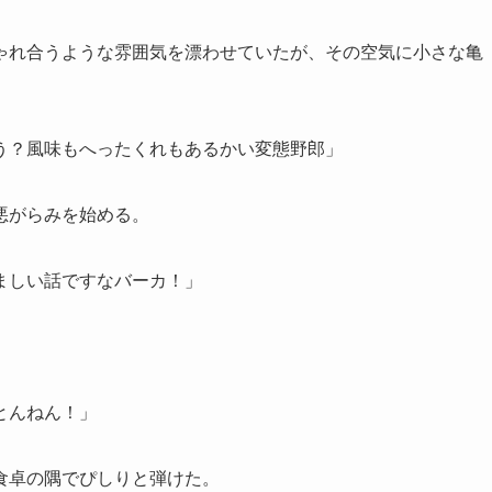
ゃれ合うような雰囲気を漂わせていたが、その空気に小さな亀
う？風味もへったくれもあるかい変態野郎」
悪がらみを始める。
ましい話ですなバーカ！」
とんねん！」
食卓の隅でぴしりと弾けた。