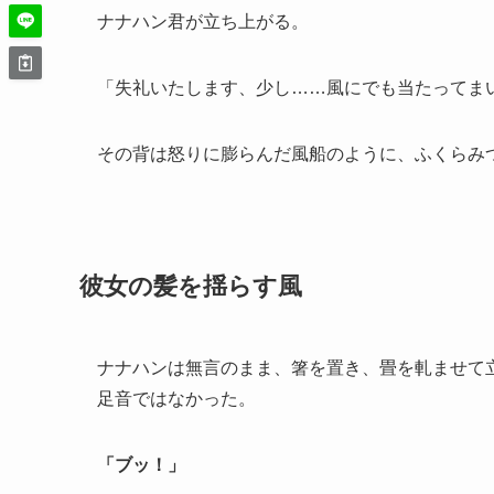
ナナハン君が立ち上がる。
「失礼いたします、少し……風にでも当たってま
その背は怒りに膨らんだ風船のように、ふくらみ
彼女の髪を揺らす風
ナナハンは無言のまま、箸を置き、畳を軋ませて
足音ではなかった。
「ブッ！」