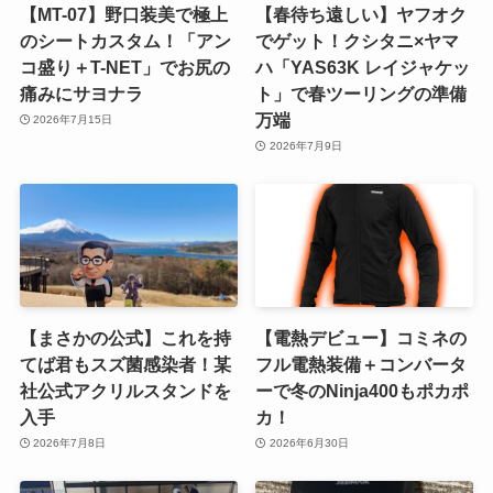
【MT-07】野口装美で極上
【春待ち遠しい】ヤフオク
のシートカスタム！「アン
でゲット！クシタニ×ヤマ
コ盛り＋T-NET」でお尻の
ハ「YAS63K レイジャケッ
痛みにサヨナラ
ト」で春ツーリングの準備
万端
2026年7月15日
2026年7月9日
【まさかの公式】これを持
【電熱デビュー】コミネの
てば君もスズ菌感染者！某
フル電熱装備＋コンバータ
社公式アクリルスタンドを
ーで冬のNinja400もポカポ
入手
カ！
2026年7月8日
2026年6月30日