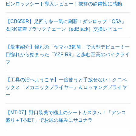
ピンロックシート導入レビュー！抜群の静粛性に感動
【CB650R】足回りを一気に刷新！ダンロップ「Q5A」
＆RK電着ブラックチェーン（edBlack）交換レビュー
【愛車紹介】憧れの「ヤマハ3気筒」で大型デビュー！一
目惚れから始まった「YZF-R9」と歩む至高のバイクライ
フ
【工具の沼へようこそ】一度使うと手放せない！クニペ
ックス「メカニックプライヤー」＆ロッキングプライヤ
ー
【MT-07】野口装美で極上のシートカスタム！「アンコ
盛り＋T-NET」でお尻の痛みにサヨナラ