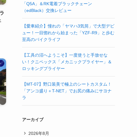
「Q5A」＆RK電着ブラックチェーン
（edBlack）交換レビュー
ラ
ェ
【愛車紹介】憧れの「ヤマハ3気筒」で大型デビ
ュー！一目惚れから始まった「YZF-R9」と歩む
至高のバイクライフ
【工具の沼へようこそ】一度使うと手放せな
い！クニペックス「メカニックプライヤー」＆
ト
ロッキングプライヤー
【MT-07】野口装美で極上のシートカスタム！
「アンコ盛り＋T-NET」でお尻の痛みにサヨナ
ラ
アーカイブ
】
2026年8月