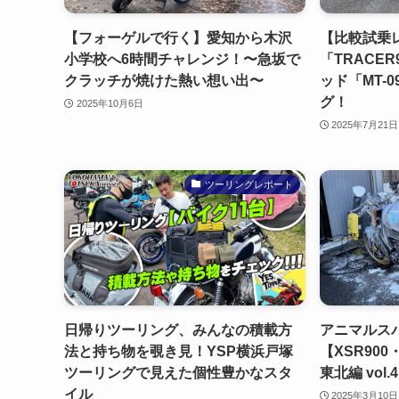
【フォーゲルで行く】愛知から木沢
【比較試乗レ
小学校へ6時間チャレンジ！〜急坂で
「TRACE
クラッチが焼けた熱い想い出〜
ッド「MT-0
グ！
2025年10月6日
2025年7月21日
ツーリングレポート
日帰りツーリング、みんなの積載方
アニマルス
法と持ち物を覗き見！YSP横浜戸塚
【XSR90
ツーリングで見えた個性豊かなスタ
東北編 vol.
イル
2025年3月10日