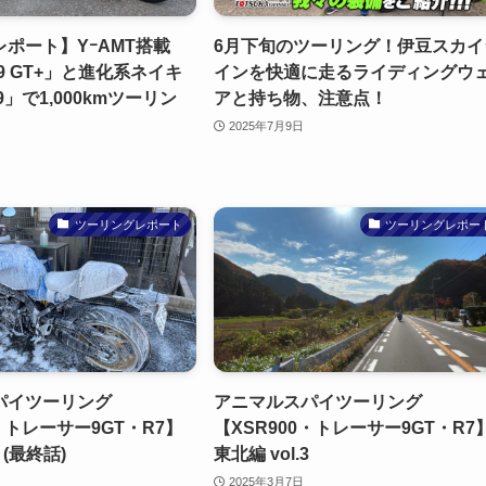
ポート】YｰAMT搭載
6月下旬のツーリング！伊豆スカイ
R9 GT+」と進化系ネイキ
インを快適に走るライディングウ
9」で1,000kmツーリン
アと持ち物、注意点！
2025年7月9日
ツーリングレポート
ツーリングレポー
パイツーリング
アニマルスパイツーリング
0・トレーサー9GT・R7】
【XSR900・トレーサー9GT・R7
4 (最終話)
東北編 vol.3
2025年3月7日