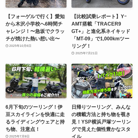
【フォーゲルで行く】愛知
【比較試乗レポート】Yｰ
から木沢小学校へ6時間チ
AMT搭載「TRACER9
ャレンジ！〜急坂でクラッ
GT+」と進化系ネイキッド
チが焼けた熱い想い出〜
「MT-09」で1,000kmツー
リング！
2025年10月6日
2025年7月21日
6月下旬のツーリング！伊
日帰りツーリング、みんな
豆スカイラインを快適に走
の積載方法と持ち物を覗き
るライディングウェアと持
見！YSP横浜戸塚ツーリン
ち物、注意点！
グで見えた個性豊かなスタ
イル
2025年7月9日