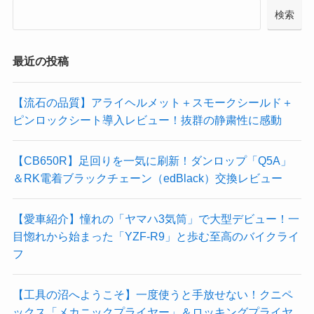
検索
最近の投稿
【流石の品質】アライヘルメット＋スモークシールド＋
ピンロックシート導入レビュー！抜群の静粛性に感動
【CB650R】足回りを一気に刷新！ダンロップ「Q5A」
＆RK電着ブラックチェーン（edBlack）交換レビュー
【愛車紹介】憧れの「ヤマハ3気筒」で大型デビュー！一
目惚れから始まった「YZF-R9」と歩む至高のバイクライ
フ
【工具の沼へようこそ】一度使うと手放せない！クニペ
ックス「メカニックプライヤー」＆ロッキングプライヤ