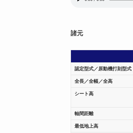
諸元
認定型式／原動機打刻型式
全長／全幅／全高
シート高
軸間距離
最低地上高