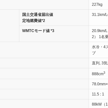
227kg
国土交通省届出値
31.1km/
定地燃費値*2
WMTCモード値 *3
20.9km
2） 1名
水冷・4
ブ
直列, 3
3
888cm
78.0mm×
11.5 : 1
88kW（1