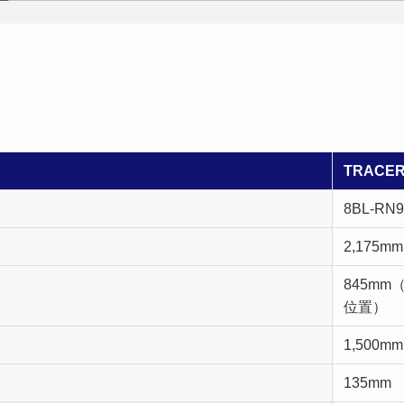
TRACER
8BL-RN
2,175m
845mm
位置）
1,500mm
135mm