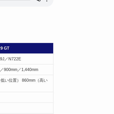
9 GT
99J／N722E
m／900mm／1,440mm
（低い位置） 860mm（高い