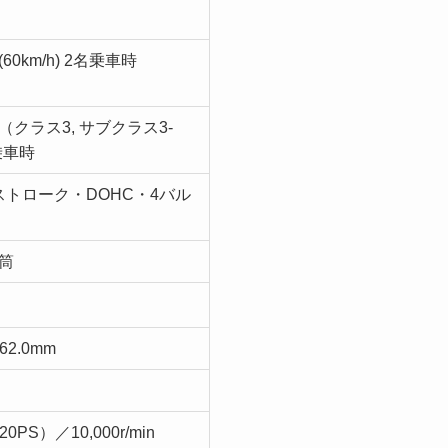
L(60km/h) 2名乗車時
/L（クラス3, サブクラス3-
乗車時
ストローク・DOHC・4バル
気筒
62.0mm
20PS）／10,000r/min