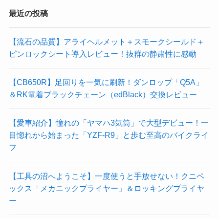
最近の投稿
【流石の品質】アライヘルメット＋スモークシールド＋
ピンロックシート導入レビュー！抜群の静粛性に感動
【CB650R】足回りを一気に刷新！ダンロップ「Q5A」
＆RK電着ブラックチェーン（edBlack）交換レビュー
【愛車紹介】憧れの「ヤマハ3気筒」で大型デビュー！一
目惚れから始まった「YZF-R9」と歩む至高のバイクライ
フ
【工具の沼へようこそ】一度使うと手放せない！クニペ
ックス「メカニックプライヤー」＆ロッキングプライヤ
ー