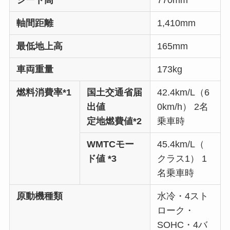
シート高
770mm
軸間距離
1,410mm
最低地上高
165mm
車両重量
173kg
燃料消費率*1
国土交通省届
42.4km/L（6
出値
0km/h） 2名
定地燃費値*2
乗車時
WMTCモー
45.4km/L（
ド値 *3
クラス1） 1
名乗車時
原動機種類
水冷・4スト
ローク・
SOHC・4バ