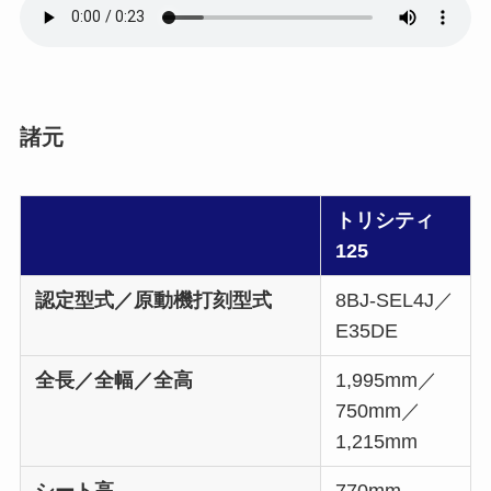
諸元
トリシティ
125
認定型式／原動機打刻型式
8BJ-SEL4J／
E35DE
全長／全幅／全高
1,995mm／
750mm／
1,215mm