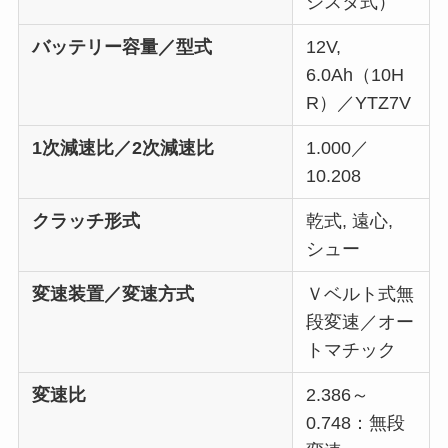
ジスタ式）
バッテリー容量／型式
12V,
6.0Ah（10H
R）／YTZ7V
1次減速比／2次減速比
1.000／
10.208
クラッチ形式
乾式, 遠心,
シュー
変速装置／変速方式
Ｖベルト式無
段変速／オー
トマチック
変速比
2.386～
0.748：無段