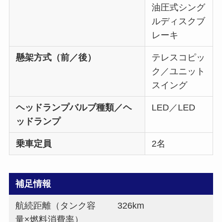
油圧式シング
ルディスクブ
レーキ
懸架方式（前／後）
テレスコピッ
ク／ユニット
スイング
ヘッドランプバルブ種類／ヘ
LED／LED
ッドランプ
乗車定員
2名
補足情報
航続距離（タンク容
326km
量×燃料消費率）