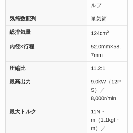
ルブ
気筒数配列
単気筒
3
総排気量
124cm
内径×行程
52.0mm×58.
7mm
圧縮比
11.2:1
最高出力
9.0kW（12P
S）／
8,000r/min
最大トルク
11N・
m（1.1kgf・
m）／