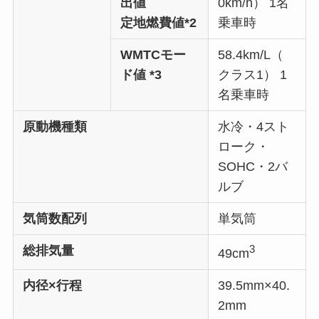
出値
0km/h） 1名
定地燃費値*2
乗車時
WMTCモー
58.4km/L（
ド値 *3
クラス1） 1
名乗車時
原動機種類
水冷・4スト
ローク・
SOHC・2バ
ルブ
気筒数配列
単気筒
3
総排気量
49cm
内径×行程
39.5mm×40.
2mm