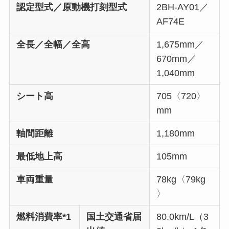
認定型式／原動機打刻型式
2BH-AY01／
AF74E
全長／全幅／全高
1,675mm／
670mm／
1,040mm
シート高
705〈720〉
mm
軸間距離
1,180mm
最低地上高
105mm
車両重量
78kg〈79kg
〉
燃料消費率*1
国土交通省届
80.0km/L（3