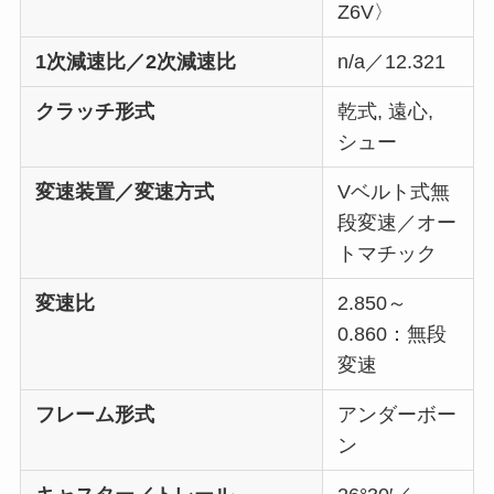
Z6V〉
1次減速比／2次減速比
n/a／12.321
クラッチ形式
乾式, 遠心,
シュー
変速装置／変速方式
Vベルト式無
段変速／オー
トマチック
変速比
2.850～
0.860：無段
変速
フレーム形式
アンダーボー
ン