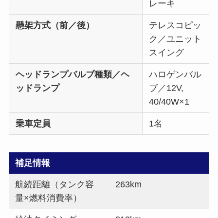
レーキ
懸架方式（前／後）
テレスコピッ
ク／ユニット
スイング
ヘッドランプバルブ種類／ヘ
ハロゲンバル
ッドランプ
ブ／12V,
40/40W×1
乗車定員
1名
補足情報
航続距離（タンク容
263km
量×燃料消費率）