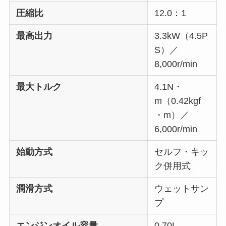
圧縮比
12.0：1
最高出力
3.3kW（4.5P
S）／
8,000r/min
最大トルク
4.1N・
m（0.42kgf
・m）／
6,000r/min
始動方式
セルフ・キッ
ク併用式
潤滑方式
ウェットサン
プ
エンジンオイル容量
0.70L